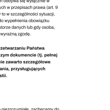
ch odbywa się wyłącznie w
ych w przepisach prawa (art. 9
y to w szczególności sytuacji,
 do wypełnienia obowiązku
torze danych lub gdy osoba,
o wyraźną zgodę.
rzetwarzaniu Państwa
zym dokumencie (tj. pełnej
cie zawarto szczegółowe
ania, przysługujących
tii.
ub niezrozumiałe, zachęcamy do