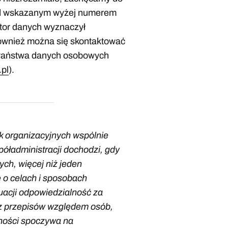
pod wskazanym wyżej numerem
ator danych wyznaczył
ównież można się skontaktować
 Państwa danych osobowych
.pl
).
tek organizacyjnych wspólnie
óładministracji dochodzi, gdy
ch, więcej niż jeden
 o celach i sposobach
tuacji odpowiedzialność za
z przepisów względem osób,
jności spoczywa na