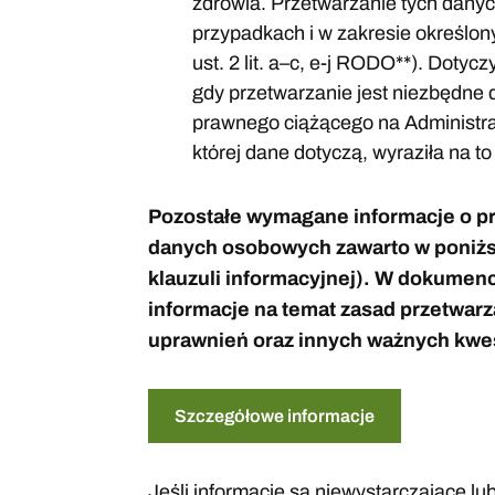
zdrowia. Przetwarzanie tych dany
przypadkach i w zakresie określon
ust. 2 lit. a–c, e-j RODO**). Dotycz
gdy przetwarzanie jest niezbędne
prawnego ciążącego na Administra
której dane dotyczą, wyraziła na t
Pozostałe wymagane informacje o p
danych osobowych zawarto w poniżs
klauzuli informacyjnej). W dokumen
informacje na temat zasad przetwarz
uprawnień oraz innych ważnych kwes
Szczegółowe informacje
Jeśli informacje są niewystarczające l