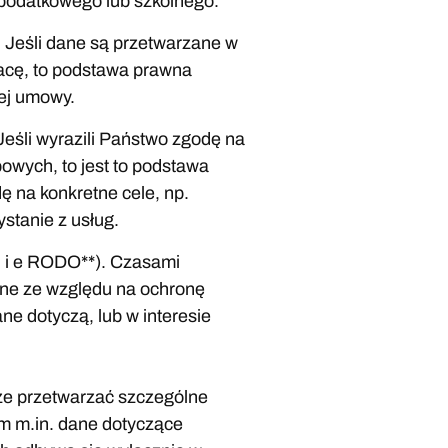
 podatkowego lub szkolnego.
). Jeśli dane są przetwarzane w
acę, to podstawa prawna
tej umowy.
. Jeśli wyrazili Państwo zgodę na
owych, to jest to podstawa
 na konkretne cele, np.
stanie z usług.
. d i e RODO**). Czasami
dne ze względu na ochronę
ane dotyczą, lub w interesie
że przetwarzać szczególne
m m.in. dane dotyczące